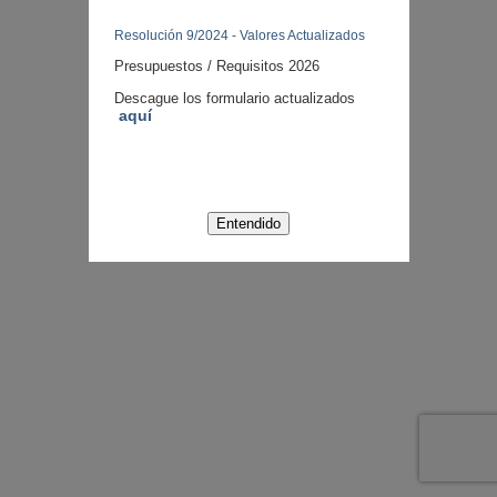
Copyright ©
2026
Desarrollado por
Resolución 9/2024 - Valores Actualizados
Integradores
Todos los Derechos Reservados.
Presupuestos / Requisitos 2026
Prohibida su reproducción total o
parcial
Descague los formulario actualizados
aquí